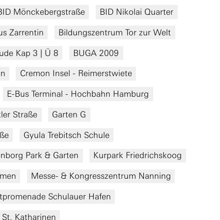
BID Mönckebergstraße
BID Nikolai Quarter
s Zarrentin
Bildungszentrum Tor zur Welt
de Kap 3 | Ü 8
BUGA 2009
an
Cremon Insel - Reimerstwiete
E-Bus Terminal - Hochbahn Hamburg
ler Straße
Garten G
aße
Gyula Trebitsch Schule
nborg Park & Garten
Kurpark Friedrichskoog
emen
Messe- & Kongresszentrum Nanning
tpromenade Schulauer Hafen
 St. Katharinen