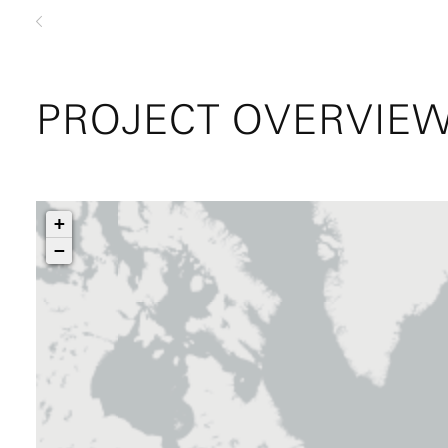
zurück
PROJECT OVERVIE
+
−