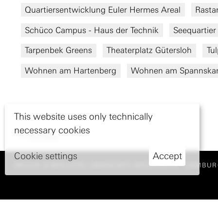
Quartiersentwicklung Euler Hermes Areal
Rasta
Schüco Campus - Haus der Technik
Seequartier
Tarpenbek Greens
Theaterplatz Gütersloh
Tul
Wohnen am Hartenberg
Wohnen am Spannsk
This website uses only technically
necessary cookies
nach oben
Cookie settings
Accept
BRUUN & MÖLLERS LANDSCAPE ARCHITECTS
HAMBUR