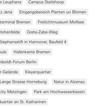
s Leuphana
Campus Steilshoop
tz Jena
Eingangsbereich Planten un Blomen
terminal Bremen
Freilichtmuseum Molfsee
Hohenfelde
Grete-Zabe-Weg
Stephansstift in Hannover, Baufeld 4
hule
Hafenkante Bremen
boldt-Forum Berlin
er-Gelände
Kleyerquartier
Lange Strasse Horneburg
Natur in Alzenau
city Metzingen
Park am Hochwasserbassin
uartier an St. Katharinen