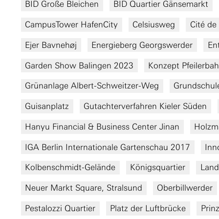
BID Große Bleichen
BID Quartier Gänsemarkt
CampusTower HafenCity
Celsiusweg
Cité de 
Ejer Bavnehøj
Energieberg Georgswerder
En
Garden Show Balingen 2023
Konzept Pfeilerba
Grünanlage Albert-Schweitzer-Weg
Grundschule
Guisanplatz
Gutachterverfahren Kieler Süden
Hanyu Financial & Business Center Jinan
Holzm
IGA Berlin Internationale Gartenschau 2017
Inn
Kolbenschmidt-Gelände
Königsquartier
Land
Neuer Markt Square, Stralsund
Oberbillwerder
Pestalozzi Quartier
Platz der Luftbrücke
Prin