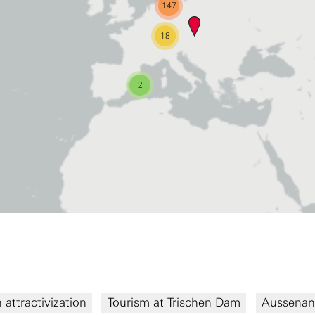
147
18
2
 attractivization
Tourism at Trischen Dam
Aussenan