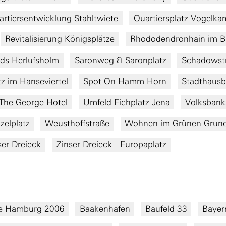
artiersentwicklung Stahltwiete
Quartiersplatz Vogelk
Revitalisierung Königsplätze
Rhododendronhain im Br
ds Herlufsholm
Saronweg & Saronplatz
Schadowstr
tz im Hanseviertel
Spot On Hamm Horn
Stadthausb
The George Hotel
Umfeld Eichplatz Jena
Volksbanka
zelplatz
Weusthoffstraße
Wohnen im Grünen Grun
er Dreieck
Zinser Dreieck - Europaplatz
de Hamburg 2006
Baakenhafen
Baufeld 33
Bayer