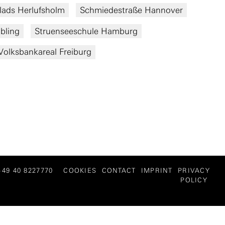
lads Herlufsholm
Schmiedestraße Hannover
bling
Struenseeschule Hamburg
Volksbankareal Freiburg
 +49 40 8227770
COOKIES
CONTACT
IMPRINT
PRIVACY
POLICY