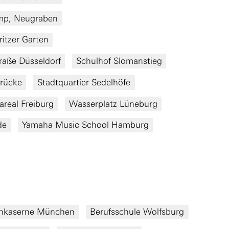
amp, Neugraben
itzer Garten
aße Düsseldorf
Schulhof Slomanstieg
rücke
Stadtquartier Sedelhöfe
real Freiburg
Wasserplatz Lüneburg
de
Yamaha Music School Hamburg
nkaserne München
Berufsschule Wolfsburg