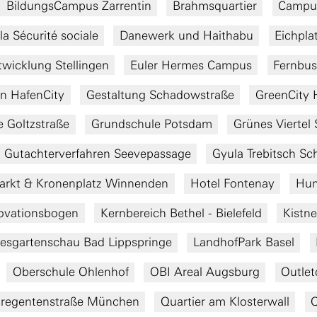
BildungsCampus Zarrentin
Brahmsquartier
Campu
la Sécurité sociale
Danewerk und Haithabu
Eichpla
twicklung Stellingen
Euler Hermes Campus
Fernbus
hn HafenCity
Gestaltung Schadowstraße
GreenCity 
 Goltzstraße
Grundschule Potsdam
Grünes Viertel 
Gutachterverfahren Seevepassage
Gyula Trebitsch Sc
arkt & Kronenplatz Winnenden
Hotel Fontenay
Hum
ovationsbogen
Kernbereich Bethel - Bielefeld
Kistn
esgartenschau Bad Lippspringe
LandhofPark Basel
Oberschule Ohlenhof
OBI Areal Augsburg
Outlet
zregentenstraße München
Quartier am Klosterwall
Q