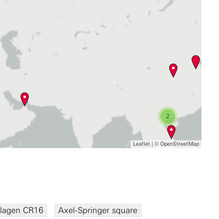
2
Leaflet
| ©
OpenStreetMap
lagen CR16
Axel-Springer square