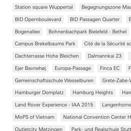
Station square Wuppertal
Begegnungszone Maa
BID Opernboulevard
BID Passagen Quarter
B
Bogenallee
Bohnenbachpark Bielefeld - Bethel
Campus Brekelbaums Park
Cité de la Sécurité 
Dachterrasse Hohe Bleichen
Dalmannkai 23
Ejer Bavnehøj
Europa-Passage
Finca EC
F
Gemeinschaftsschule Wesselburen
Grete-Zabe
Hamburger Domplatz
Hamburg Heights
Han
Land Rover Experience - IAA 2015
Langenhorne
MoPS of Vietnam
National Convention Center 
Outletcity Metzingen
Park- und Realschule Stu