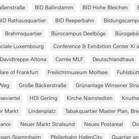
ßenstraße
BID Ballindamm
BID Hohe Bleichen
ID Rathausquartier
BID Reeperbahn
Bildungscampu
Brahmsquartier
Bürocampus Deelböge
Bürogebäu
sociale Luxembourg
Conference & Exhibition Center Xi´
Davidtreppe Altona
Carrée MLF
Deutschlandhaus
lare of Frankfurt
Freilichtmuseum Molfsee
Fuhlsbütt
-Weg
Große Bäckerstraße
Grünanlage Winsener Str
seviertel
HDI Gerling
Kirche Nienstedten
Knuthe
r Markt
Lindenplatz
Tabakquartier Master Plan, Br
Hanoi
Neuer Markt Stralsund
Neues Postareal
Os
ttgart-Stammheim
Pfeilerbahn HafenCity
Quartier an