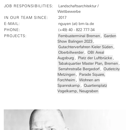
JOB RESPONSIBILITIES
:
Landschaftsarchitektur /
Wettbewerbe
IN OUR TEAM SINCE
:
2017
E-MAIL
:
nguyen (at) bm-la.de
PHONE
:
(+49) 40 - 822 777-34
PROJECTS
:
Fernbusterminal Bremen
,
Garden
Show Balingen 2023
,
Gutachterverfahren Kieler Süden
,
Oberbillwerder
,
OBI Areal
Augsburg
,
Platz der Luftbrücke
,
Tabakquartier Master Plan, Bremen
,
Serrahnstraße Bergedorf
,
Outletcity
Metzingen
,
Parade Square,
Forchheim
,
Wohnen am
Spannskamp
,
Quartiersplatz
Vogelkamp, Neugraben