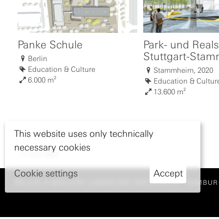
Panke Schule
Park- und Real
Stuttgart-Sta
Berlin
Education & Culture
Stammheim, 2020
6.000 m²
Education & Cultur
13.600 m²
This website uses only technically
necessary cookies
nach oben
Cookie settings
Accept
BRUUN & MÖLLERS LANDSCAPE ARCHITECTS
HAMBUR