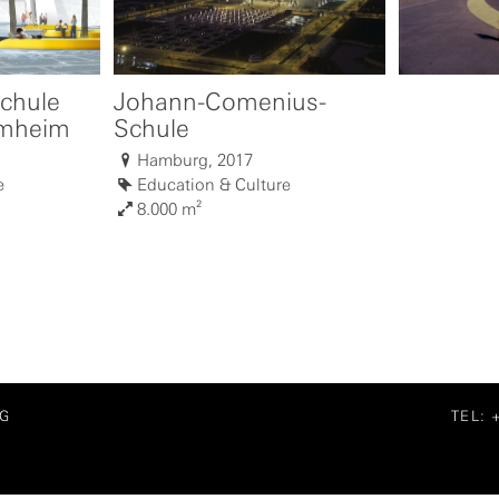
schule
Johann-Comenius-
mmheim
Schule
Hamburg, 2017
e
Education & Culture
8.000 m²
G
TEL: